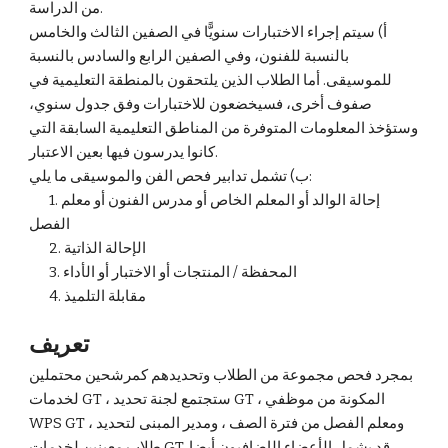
من الدراسة.
أ) سيتم إجراء الاختبارات سنويًّا في الصفين الثالث والخامس
بالنسبة للفنون، وفي الصفين الرابع والسادس بالنسبة
للموسيقى. أما الطلاب الذين يلتحقون بالمنطقة التعليمية في
صفوف أخرى، فسيخضعون للاختبارات وفق جدول سنوي،
وستؤخذ المعلومات المتوفرة من المناطق التعليمية السابقة التي
كانوا يدرسون فيها بعين الاعتبار.
ب) تشمل تدابير فحص الفن والموسيقى ما يلي:
1. إحالة الوالد أو المعلم الخاص أو مدرس الفنون أو معلم
الفصل
2. الإحالة الذاتية
3. المحفظة / المنتجات أو الاختبار أو الأداء
4. مقابلة التلميذ
تعريف
بمجرد فحص مجموعة من الطلاب وتحديدهم كمرشحين محتملين
لخدمات GT ، ستجتمع لجنة تحديد GT ، المكونة من موظفي
WPS GT ، ومعلم الفصل من فترة الصف ، ومدير المبنى لتحديد
طلاب معينين لخدمات GT. قد يشمل الأعضاء الإضافيون أيضا