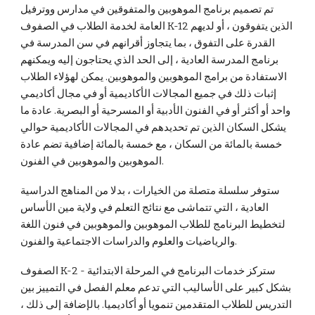
تم تصميم برنامج الموهوبين والمتفوقين في مدارس ووترفيل
العامة لخدمة الطلاب في الصفوف K-12 الذين يتفوقون ، أو لديهم
القدرة على التفوق ، بما يتجاوز أقرانهم في سن المدرسة في
برنامج المدرسة العادية ، إلى الحد الذي يحتاجون إليه ويمكنهم
الاستفادة من برامج الموهوبين والموهوبين. يمكن لهؤلاء الطلاب
إثبات ذلك في جميع المجالات الأكاديمية أو في مجال أكاديمي
واحد أو أكثر أو في الفنون الأدبية أو المسرحية أو البصرية. عادة ما
يشكل السكان الذين تم تحديدهم في المجالات الأكاديمية حوالي
خمسة بالمائة من السكان ، مع خمسة بالمائة إضافية تضم عادة
الموهوبين والموهوبين في الفنون.
ستوفر سلسلة متصلة من الخيارات ، بدلا من المناهج الدراسية
العادية ، التي تتماشى مع نتائج التعلم في ولاية مين الأساس
لتخطيط البرنامج للطلاب الموهوبين والموهوبين في فنون اللغة
والرياضيات والعلوم والدراسات الاجتماعية والفنون.
الصفوف K-2 - ستركز خدمات البرنامج في المرحلة الابتدائية
بشكل كبير على الأساليب التي تدعم معلم الفصل في التمييز بين
التدريس للطلاب المتقدمين تنمويا أو أكاديميا. بالإضافة إلى ذلك ،